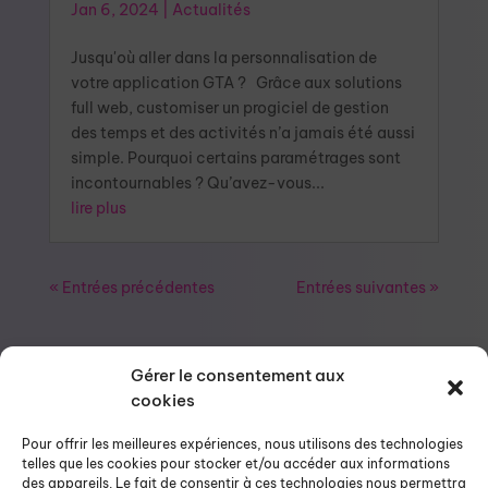
Jan 6, 2024
|
Actualités
Jusqu'où aller dans la personnalisation de
votre application GTA ? Grâce aux solutions
full web, customiser un progiciel de gestion
des temps et des activités n’a jamais été aussi
simple. Pourquoi certains paramétrages sont
incontournables ? Qu’avez-vous...
lire plus
« Entrées précédentes
Entrées suivantes »
Gérer le consentement aux
cookies
Pour offrir les meilleures expériences, nous utilisons des technologies
telles que les cookies pour stocker et/ou accéder aux informations
des appareils. Le fait de consentir à ces technologies nous permettra